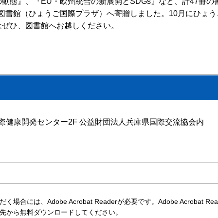
序の動態』、『EU・欧州統合の新展開とSDGs』など、計47冊
図書館（ひょうご国際プラザ）へ寄贈しました。10月にひょう
はぜひ、図書館へお越しください。
。
号 国際健康開発センター2F 公益財団法人兵庫県国際交流協会内
には、Adobe Acrobat Readerが必要です。Adobe Acrobat Re
先から無料ダウンロードしてください。