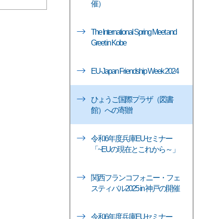
催）
The International Spring Meet and
Greet in Kobe
EU-Japan Friendship Week 2024
ひょうご国際プラザ（図書
館）への寄贈
令和6年度兵庫EUセミナー
「~EUの現在とこれから～」
関西フランコフォニー・フェ
スティバル2025 in 神戸の開催
令和6年度兵庫EUセミナー