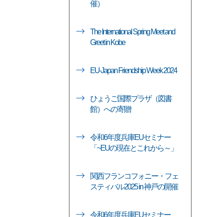
催）
The International Spring Meet and
Greet in Kobe
EU-Japan Friendship Week 2024
ひょうご国際プラザ（図書
館）への寄贈
令和6年度兵庫EUセミナー
「~EUの現在とこれから～」
関西フランコフォニー・フェ
スティバル2025 in 神戸の開催
令和6年度兵庫EUセミナー