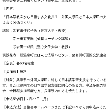
視聴会場をご利用ください（要申込、定員20名）。
【内容】
「日本語教室から目指す多文化共生 外国人県民と日本人県民の支
え合う関係づくり」
講師：①有田佳代子氏（帝京大学・教授）
②吉田有美氏（傾聴コーチング講師）
③岩田一成氏（聖心女子大学・教授）
実践発表：新温泉町にほんご広場ハピタン、猪名川町国際交流協会
【定員】各60名程度
【参加費】無料
【対象】兵庫県の外国人県民に対して日本語学習支援を行っている
方、または県内での日本語学習支援に関心のある方。申込多数の場
合、全日程参加可能な方、兵庫県内の方を優先します。
【申込締切日】7月27日（月）
【申込方法】当協会ホームページまたは下記URLからお申込みくだ