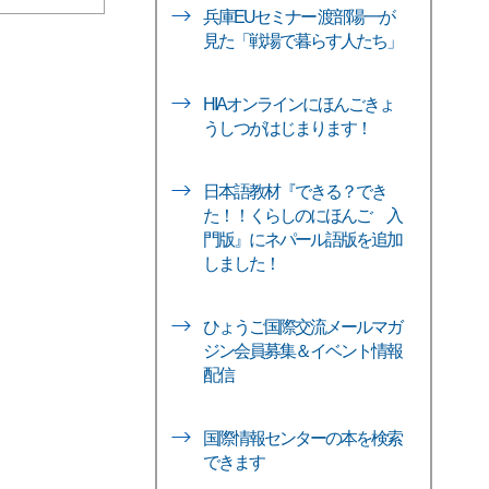
兵庫EUセミナー 渡部陽一が
見た「戦場で暮らす人たち」
HIAオンラインにほんごきょ
うしつがはじまります！
日本語教材『できる？でき
た！！くらしのにほんご 入
門版』にネパール語版を追加
しました！
ひょうご国際交流メールマガ
ジン会員募集＆イベント情報
配信
国際情報センターの本を検索
できます