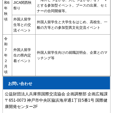
和6
JICA関西秋
とする参加型イベント。ブースの出展、セミ
年
祭り
ナーの合同開催等。
秋
頃
外国人留学
外国人留学生と大学生をはじめ、高校生、一
生等との交
般の方等との参加型異文化交流イベント
流イベント
令
和
７
外国人留学
外国人留学生向けの就職説明会、企業とのマ
年
生の県内定
ッチング等
２
着イベント
月
頃
お問い合わせ
公益財団法人兵庫県国際交流協会 企画調整部 企画広報課
〒651-0073 神戸市中央区脇浜海岸通1丁目5番1号 国際健
康開発センター2F