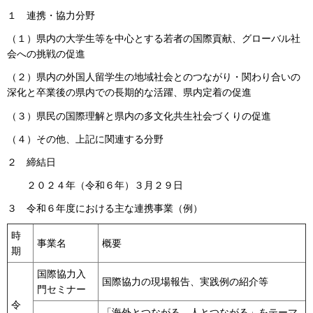
１ 連携・協力分野
（１）県内の大学生等を中心とする若者の国際貢献、グローバル社
会への挑戦の促進
（２）県内の外国人留学生の地域社会とのつながり・関わり合いの
深化と卒業後の県内での長期的な活躍、県内定着の促進
（３）県民の国際理解と県内の多文化共生社会づくりの促進
（４）その他、上記に関連する分野
２ 締結日
２０２４年（令和６年）３月２９日
３ 令和６年度における主な連携事業（例）
時
事業名
概要
期
国際協力入
国際協力の現場報告、実践例の紹介等
門セミナー
令
「海外とつながる、人とつながる」をテーマ