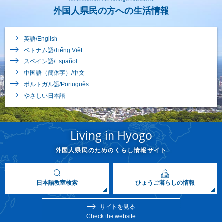
外国人県民の方への生活情報
英語/English
ベトナム語/Tiếng Việt
スペイン語/Español
中国語（簡体字）/中文
ポルトガル語/Português
やさしい日本語
Living in Hyogo
外国人県民のためのくらし情報サイト
日本語教室検索
ひょうご暮らしの情報
サイトを見る
Check the website