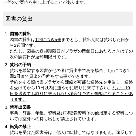
ー等のご案内を申し上げることがあります。
図書の貸出
図書の貸出
図書の貸出は
1回につき5冊
までとし、貸出期間は貸出した日か
ら2週間です。
ただし、図書の返却期限日がプラザの閉館日にあたるときはその
次の開館日が返却期限日です。
貸出の予約
貸出を希望する図書が他の者に貸出中である場合、1人につき1
回2冊まで貸出の予約をする事ができます。
予約をする際は当プラザから連絡が可能な連絡先を申告し、連絡
を受けてから10日以内に速やかに取りに来て下さい。
なお、10
日を過ぎても取りに来られない場合は予約が無効になることがあ
ります。
禁帯出図書
事典・辞書、年鑑、資料及び視聴覚資料その他指定する資料につ
いては室外への持ち出しが禁止されています。
転貸の禁止
貸出を受けた図書等は、他人に転貸してはなりません。違反して