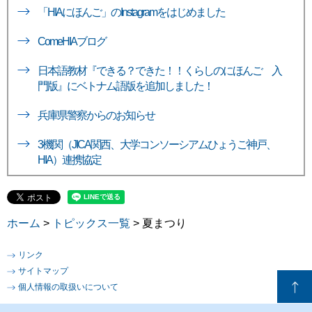
「HIAにほんご」のInstagramをはじめました
ComeHIAブログ
日本語教材『できる？できた！！くらしのにほんご 入
門版』にベトナム語版を追加しました！
兵庫県警察からのお知らせ
3機関（JICA関西、大学コンソーシアムひょうご神戸、
HIA）連携協定
ホーム
>
トピックス一覧
> 夏まつり
リンク
サイトマップ
個人情報の取扱いについて