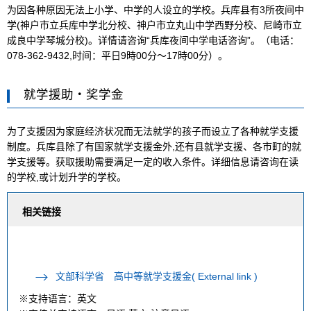
为因各种原因无法上小学、中学的人设立的学校。兵库县有3所夜间中
学(神户市立兵库中学北分校、神户市立丸山中学西野分校、尼崎市立
成良中学琴城分校)。详情请咨询“兵库夜间中学电话咨询”。（电话：
078-362-9432,时间：平日9時00分～17時00分）。
就学援助・奖学金
为了支援因为家庭经济状况而无法就学的孩子而设立了各种就学支援
制度。兵库县除了有国家就学支援金外,还有县就学支援、各市町的就
学支援等。获取援助需要满足一定的收入条件。详细信息请咨询在读
的学校,或计划升学的学校。
相关链接
文部科学省 高中等就学支援金( External link )
※支持语言：英文