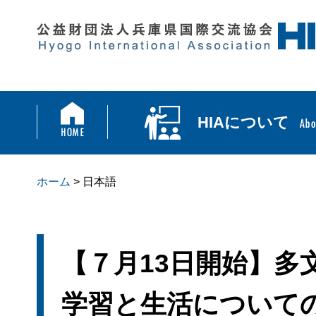
HIAについて
ホーム
> 日本語
【７月13日開始】多
学習と生活について