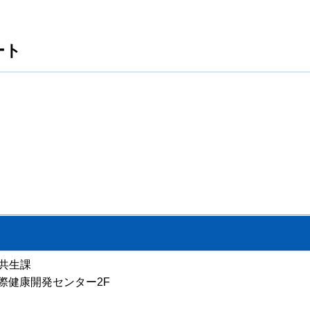
ート
共生課
 国際健康開発センター2F