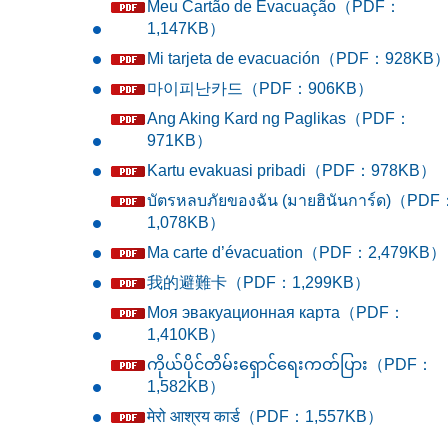
Meu Cartão de Evacuação（PDF：
1,147KB）
Mi tarjeta de evacuación（PDF：928KB
마이피난카드（PDF：906KB）
Ang Aking Kard ng Paglikas（PDF：
971KB）
Kartu evakuasi pribadi（PDF：978KB）
บัตรหลบภัยของฉัน (มายฮินันการ์ด)（PDF
1,078KB）
Ma carte d’évacuation（PDF：2,479KB）
我的避難卡（PDF：1,299KB）
Моя эвакуационная карта（PDF：
1,410KB）
ကိုယ်ပိုင်တိမ်းရှောင်ရေးကတ်ပြား（PDF：
1,582KB）
मेरो आश्रय कार्ड（PDF：1,557KB）