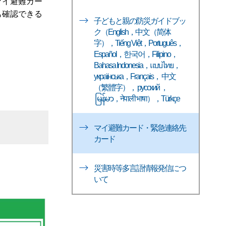
マイ避難カー
も確認できる
子どもと親の防災ガイドブッ
ク（English，中文（简体
字），Tiếng Việt，Português，
Español，한국어，Filipino，
Bahasa Indonesia，แบบไทย，
українська，Français， 中文
（繁體字）， русский ，
မြန်မာ，नेपाली भाषा），Türkçe
マイ避難カード・緊急連絡先
カード
災害時等多言語情報発信につ
いて