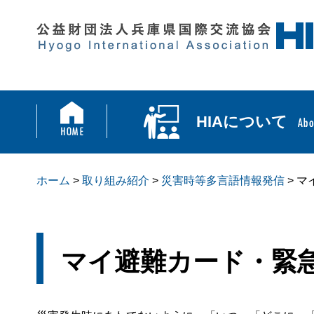
HIAについて
ホーム
>
取り組み紹介
>
災害時等多言語情報発信
> 
マイ避難カード・緊