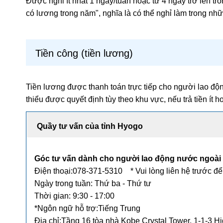
Được nghỉ ít nhất 1 ngày/tuần hoặc từ 4 ngày trở lên tr
có lương trong năm", nghĩa là có thể nghỉ làm trong 
Tiền công (tiền lương)
Tiền lương được thanh toán trực tiếp cho người lao động
thiểu được quyết định tùy theo khu vực, nếu trả tiền ít 
Quầy tư vấn của tỉnh Hyogo
Góc tư vấn dành cho người lao động nước ngoài
Điện thoại:078-371-5310 * Vui lòng liên hệ trước để
Ngày trong tuần: Thứ ba - Thứ tư
Thời gian: 9:30 - 17:00
*Ngôn ngữ hỗ trợ:Tiếng Trung
Địa chỉ:Tầng 16 tòa nhà Kobe Crystal Tower, 1-1-3 