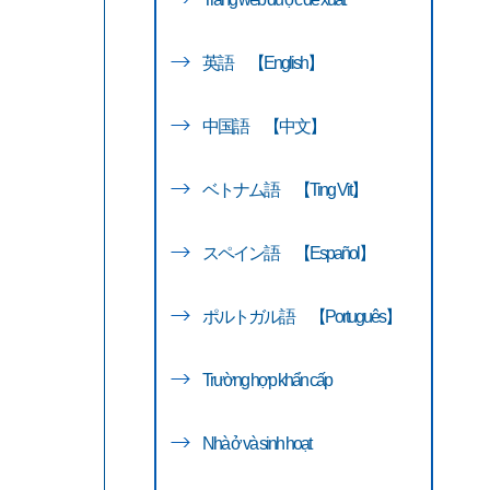
英語 【English】
中国語 【中文】
ベトナム語 【Ting Vit】
スペイン語 【Español】
ポルトガル語 【Português】
Trường hợp khẩn cấp
Nhà ở và sinh hoạt