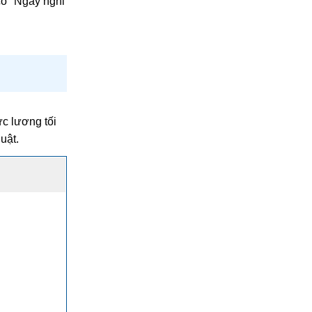
 có "Ngày nghỉ
ức lương tối
uật.