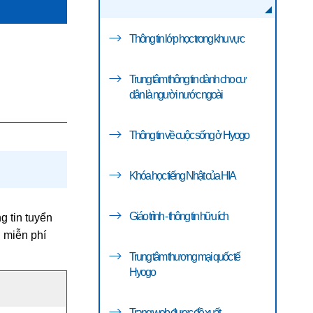
Thông tin lớp học trong khu vực
Trung tâm thông tin dành cho cư
dân là người nước ngoài
Thông tin về cuộc sống ở Hyogo
Khóa học tiếng Nhật của HIA
Giáo trình - thông tin hữu ích
g tin tuyển
ị miễn phí
Trung tâm thương mại quốc tế
Hyogo
Trang web được đề xuất