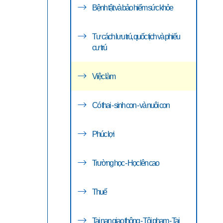
Bệnh tật và bảo hiểm sức khỏe
Tư cách lưu trú, quốc tịch và phiếu
cư trú
Việc làm
Có thai - sinh con - và nuôi con
Phúc lợi
Trường học - Học lên cao
Thuế
Tai nạn giao thông - Tội phạm - Tai