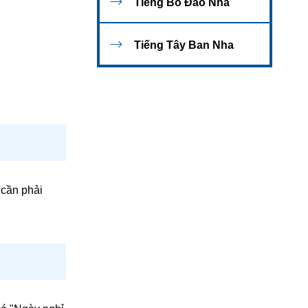
Tiếng Bồ Đào Nha
Tiếng Tây Ban Nha
 cần phải