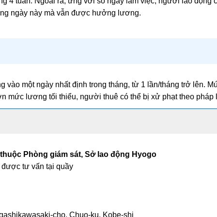
ong 4 tuần. Ngoài ra, ứng với số ngày làm việc, người lao động
những ngày này mà vẫn được hưởng lương.
 vào một ngày nhất định trong tháng, từ 1 lần/tháng trở lên. M
hơn mức lương tối thiểu, người thuê có thể bị xử phạt theo pháp l
 thuộc Phòng giám sát, Sở lao động Hyogo
 được tư vấn tại quầy
Higashikawasaki-cho, Chuo-ku, Kobe-shi