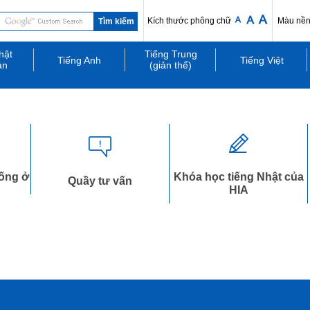
Kích thước phông chữ
Màu nề
hật
Tiếng Trung
Tiếng Anh
Tiếng Việt
ản
(giản thể)
sống ở
Khóa học tiếng Nhật của
Quầy tư vấn
HIA