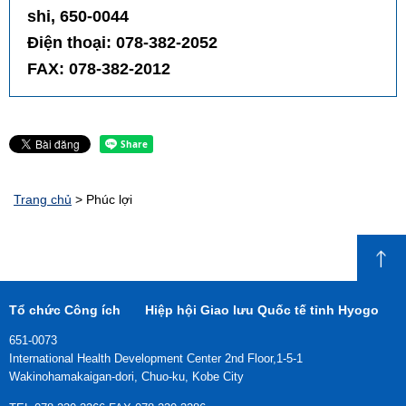
shi, 650-0044
Điện thoại: 078-382-2052
FAX: 078-382-2012
Trang chủ
> Phúc lợi
Tổ chức Công ích
Hiệp hội Giao lưu Quốc tế tỉnh Hyogo
651-0073
International Health Development Center 2nd Floor,
1-5-1
Wakinohamakaigan-dori, Chuo-ku, Kobe City