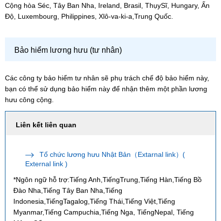
Cộng hòa Séc, Tây Ban Nha, Ireland, Brasil, ThụySĩ, Hungary, Ấn
Độ, Luxembourg, Philippines, Xlô-va-ki-a,Trung Quốc.
Bảo hiểm lương hưu (tư nhân)
Các công ty bảo hiểm tư nhân sẽ phụ trách chế độ bảo hiểm này,
bạn có thể sử dụng bảo hiểm này để nhận thêm một phần lương
hưu công cộng.
Liên kết liên quan
Tổ chức lương hưu Nhật Bản（Extarnal link）(
External link )
*Ngôn ngữ hỗ trợ:Tiếng Anh,TiếngTrung,Tiếng Hàn,Tiếng Bồ
Đào Nha,Tiếng Tây Ban Nha,Tiếng
Indonesia,TiếngTagalog,Tiếng Thái,Tiếng Việt,Tiếng
Myanmar,Tiếng Campuchia,Tiếng Nga, TiếngNepal, Tiếng