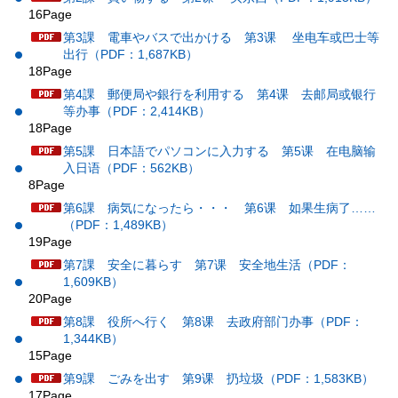
16Page
第3課 電車やバスで出かける 第3课 坐电车或巴士等
出行（PDF：1,687KB）
18Page
第4課 郵便局や銀行を利用する 第4课 去邮局或银行
等办事（PDF：2,414KB）
18Page
第5課 日本語でパソコンに入力する 第5课 在电脑输
入日语（PDF：562KB）
8Page
第6課 病気になったら・・・ 第6课 如果生病了……
（PDF：1,489KB）
19Page
第7課 安全に暮らす 第7课 安全地生活（PDF：
1,609KB）
20Page
第8課 役所へ行く 第8课 去政府部门办事（PDF：
1,344KB）
15Page
第9課 ごみを出す 第9课 扔垃圾（PDF：1,583KB）
17Page