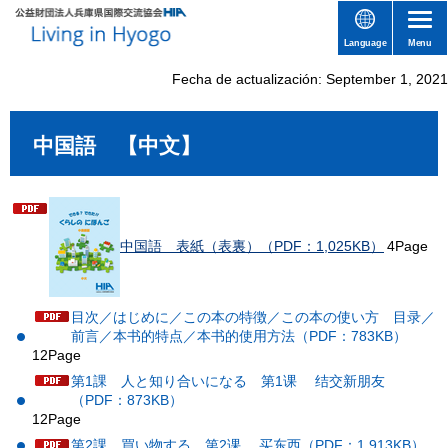
Language
Menu
Fecha de actualización: September 1, 2021
中国語 【中文】
中国語 表紙（表裏）（PDF：1,025KB）
4Page
目次／はじめに／この本の特徴／この本の使い方 目录／
前言／本书的特点／本书的使用方法（PDF：783KB）
12Page
第1課 人と知り合いになる 第1课 结交新朋友
（PDF：873KB）
12Page
第2課 買い物する 第2课 买东西（PDF：1,913KB）