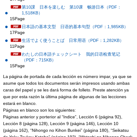
第10課 日本を楽しむ 第10课 畅游日本（PDF：
1,518KB）
15Page
日本語の基本文型 日语的基本句型（PDF：1,985KB）
17Page
生活でよく使うことば 日常用语（PDF：1,282KB）
11Page
わたしの日本語チェックシート 我的日语检查笔记
（PDF：715KB）
15Page
La página de portada de cada lección es número impar, ya que se
asume que todos los documentos serán impresos usando ambas
caras del papel y se les dará forma de folleto. Preste atención ya
que por esta razón la última página de algunas de las lecciones
estará en blanco.
Páginas en blanco son los siguientes:
Páginas anterior y porterior al “Indice”, Lección 6 (página 92),
Lección 8 (página 128), Lección 9 (página 146), Lección 10
(página 162), “Nihongo no Kihon Bunkei” (página 180), “Seikatsu