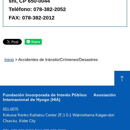
shi, CP 650-0044
Teléfono: 078-382-2052
FAX: 078-382-2012
Inicio
> Accidentes de tránsito/Crímenes/Desastres
Fundación Incorporada de Interés Público
Asociación
Internacional de Hyogo (HIA)
651-0075
Kokusai Kenko Kaihatsu Center 2F,
1-5-1 Wakinohama Kaigan-dori
Chuo-ku, Kobe City