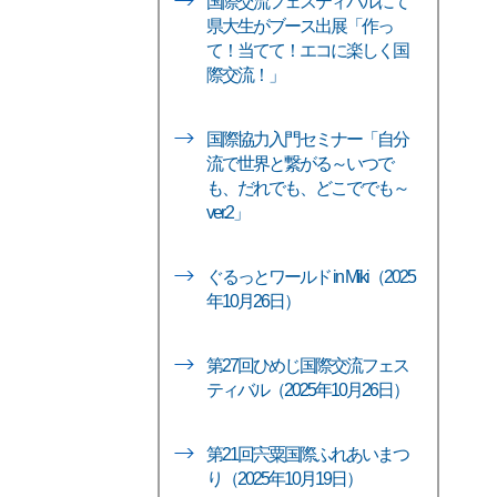
国際交流フェスティバルにて
県大生がブース出展「作っ
て！当てて！エコに楽しく国
際交流！」
国際協力入門セミナー「自分
流で世界と繋がる～いつで
も、だれでも、どこででも～
ver.2」
ぐるっとワールド in Miki（2025
年10月26日）
第27回ひめじ国際交流フェス
ティバル（2025年10月26日）
第21回宍粟国際ふれあいまつ
り（2025年10月19日）