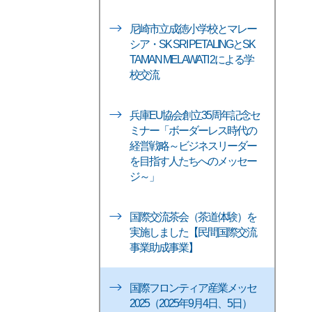
尼崎市立成徳小学校とマレー
シア・SK SRI PETALINGとSK
TAMAN MELAWATI 2による学
校交流
兵庫EU協会創立35周年記念セ
ミナー「ボーダーレス時代の
経営戦略～ビジネスリーダー
を目指す人たちへのメッセー
ジ～」
国際交流茶会（茶道体験）を
実施しました【民間国際交流
事業助成事業】
国際フロンティア産業メッセ
2025（2025年9月4日、5日）