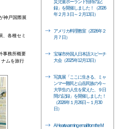
災児童ポーランド招待の記
録」を開催しました！（2026
年２月３日～２月13日）
が神戸国際展
アメリカ料理教室（2026年２
演、各種セミ
月７日）
外事務所概要
宝塚市外国人日本語スピーチ
大会（2025年12月13日）
トナムを旅行
写真展「ここに生きる、ミャ
ンマー難民と山岳民族の今～
大学生の人生を変えた、９日
間の記録」を開催しました！
（2026年１月26日～１月30
日）
A Heartwarming email from the M