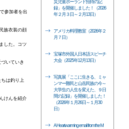
災児童ポーランド招待の記
録」を開催しました！（2026
で参加者を出
年２月３日～２月13日）
民族衣装の顔
アメリカ料理教室（2026年２
月７日）
ました。コツ
宝塚市外国人日本語スピーチ
大会（2025年12月13日）
近づいていき
写真展「ここに生きる、ミャ
たちは釣り上
ンマー難民と山岳民族の今～
大学生の人生を変えた、９日
間の記録」を開催しました！
んけんを紹介
（2026年１月26日～１月30
日）
A Heartwarming email from the M