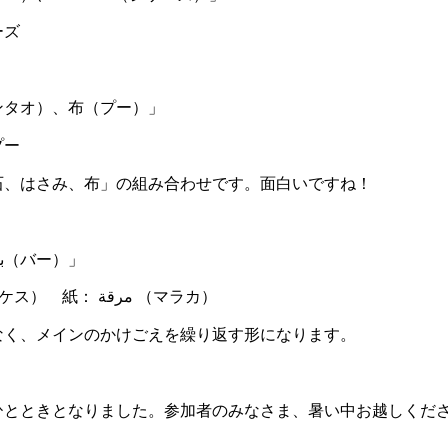
ーズ
ンタオ）、布（プー）」
プー
石、はさみ、布」の組み合わせです。面白いですね！
かけごえ「زيم（ズィン）・بوم（ボン）・باح（バー）」
石：حجرة（ハジュラ） はさみ：مقص（ムケス） 紙： مرقة （マラカ）
なく、メインのかけごえを繰り返す形になります。
とときとなりました。参加者のみなさま、暑い中お越しくだ