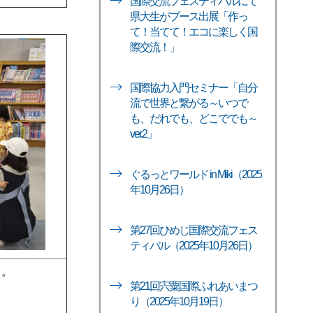
国際交流フェスティバルにて
県大生がブース出展「作っ
て！当てて！エコに楽しく国
際交流！」
国際協力入門セミナー「自分
流で世界と繋がる～いつで
も、だれでも、どこででも～
ver.2」
ぐるっとワールド in Miki（2025
年10月26日）
第27回ひめじ国際交流フェス
ティバル（2025年10月26日）
も。
第21回宍粟国際ふれあいまつ
り（2025年10月19日）