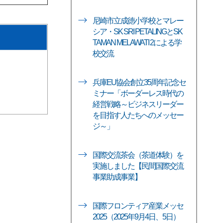
尼崎市立成徳小学校とマレー
シア・SK SRI PETALINGとSK
TAMAN MELAWATI 2による学
校交流
兵庫EU協会創立35周年記念セ
ミナー「ボーダーレス時代の
経営戦略～ビジネスリーダー
を目指す人たちへのメッセー
ジ～」
国際交流茶会（茶道体験）を
実施しました【民間国際交流
事業助成事業】
国際フロンティア産業メッセ
2025（2025年9月4日、5日）