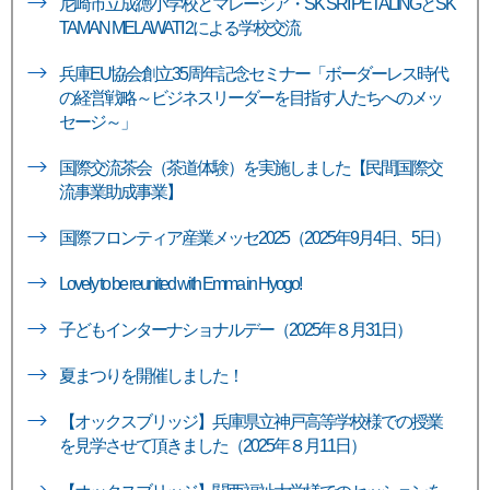
尼崎市立成徳小学校とマレーシア・SK SRI PETALINGとSK
TAMAN MELAWATI 2による学校交流
兵庫EU協会創立35周年記念セミナー「ボーダーレス時代
の経営戦略～ビジネスリーダーを目指す人たちへのメッ
セージ～」
国際交流茶会（茶道体験）を実施しました【民間国際交
流事業助成事業】
国際フロンティア産業メッセ2025（2025年9月4日、5日）
Lovely to be reunited with Emma in Hyogo!
子どもインターナショナルデー（2025年８月31日）
夏まつりを開催しました！
【オックスブリッジ】兵庫県立神戸高等学校様での授業
を見学させて頂きました（2025年８月11日）