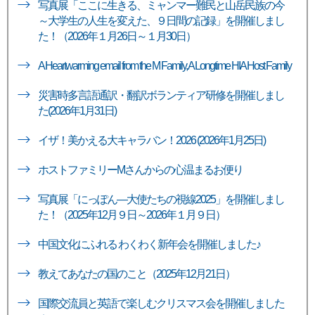
写真展「ここに生きる、ミャンマー難民と山岳民族の今
～大学生の人生を変えた、９日間の記録」を開催しまし
た！（2026年１月26日～１月30日）
A Heartwarming email from the M Family, A Longtime HIA Host Family
災害時多言語通訳・翻訳ボランティア研修を開催しまし
た(2026年1月31日)
イザ！美かえる大キャラバン！2026 (2026年1月25日)
ホストファミリーMさんからの心温まるお便り
写真展「にっぽん―大使たちの視線2025」を開催しまし
た！（2025年12月９日～2026年１月９日）
中国文化にふれる わくわく新年会を開催しました♪
教えてあなたの国のこと（2025年12月21日）
国際交流員と英語で楽しむクリスマス会を開催しました